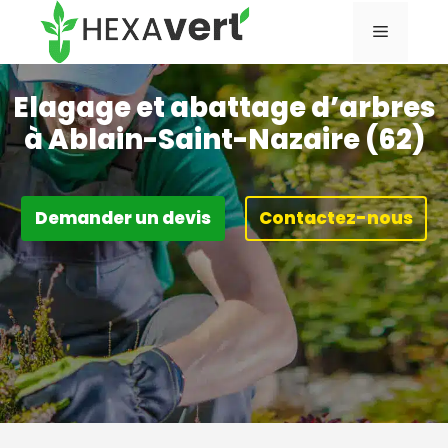
Aller
Menu
au
contenu
Elagage et abattage d’arbres
à Ablain-Saint-Nazaire (62)
Demander un devis
Contactez-nous