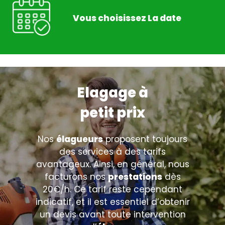
Vous choisissez La date
Elagage à
petit prix
Nos
élagueurs
proposent toujours
des services à des tarifs
avantageux. Ainsi, en général, nous
facturons nos
prestations
dès
20€/h. Ce tarif reste cependant
indicatif, et il est essentiel d’obtenir
un devis avant toute intervention