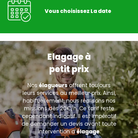
Vous choisissez La date
Elagage à
petit prix
Nos
élagueurs
offrent toujours
leurs services au meilleur prix. Ainsi,
habituellement, nous réalisons nos
missions dès 20€/h. Ce tarif reste
cependant indicatif. Il est impératif
de demander un devis avant toute
intervention d’
élagage
.