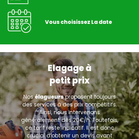
Vous choisissez La date
Elagage à
petit prix
Nos
élagueurs
proposent toujours
des services à des prix compétitifs.
Ainsi, nous intervenons
généralement dès 20€/h. Toutefois,
ce tarif reste indicatif. Il est donc
crucial d’obtenir un devis avant