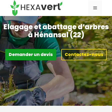
Aller
Menu
au
contenu
Elagage et abattage d’arbres
à Hénansal (22)
Demander un devis
Contactez-nous