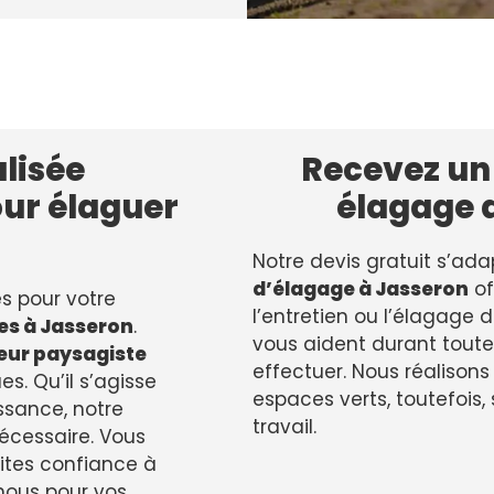
lisée
Recevez un 
our élaguer
élagage 
Notre devis gratuit s’ada
d’élagage à Jasseron
off
es pour votre
l’entretien ou l’élagage 
tes à Jasseron
.
vous aident durant toute l
eur paysagiste
effectuer. Nous réalisons
s. Qu’il s’agisse
espaces verts, toutefois,
ssance, notre
travail.
nécessaire. Vous
ites confiance à
nous pour vos