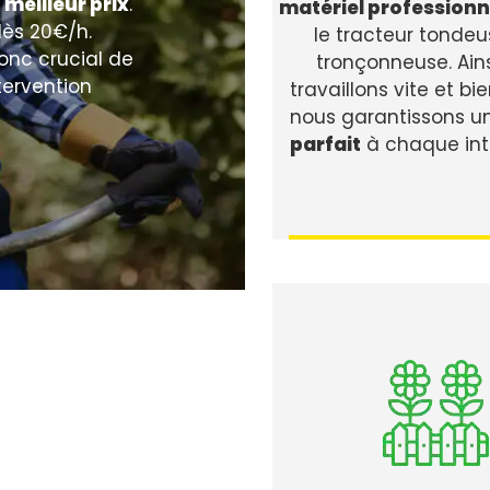
u
meilleur prix
.
matériel professionn
dès 20€/h.
le tracteur tondeu
 donc crucial de
tronçonneuse. Ains
tervention
travaillons vite et bie
nous garantissons u
parfait
à chaque int