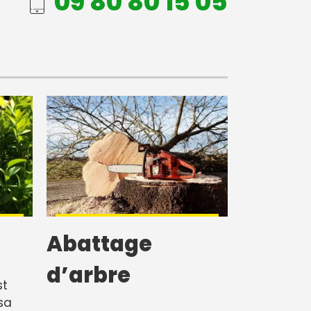
09 80 80 15 05
Abattage
d’arbre
st
sa