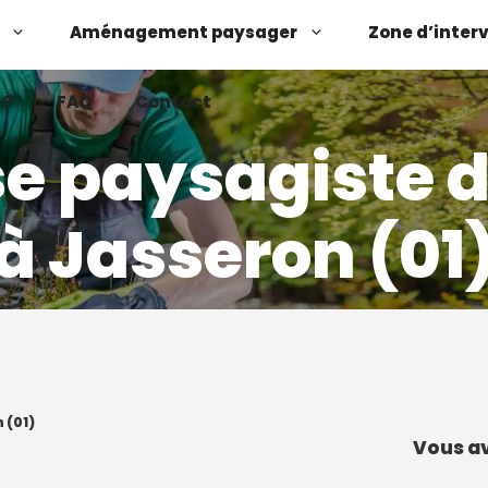
Aménagement paysager
Zone d’inter
 ?
FAQ
Contact
se paysagiste 
à Jasseron (01
Demander un devis
Contactez-nous
 (01)
Vous av