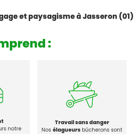
agage et paysagisme à Jasseron (01)
mprend :
nt
Travail sans danger
urs notre
Nos
élagueurs
bûcherons sont