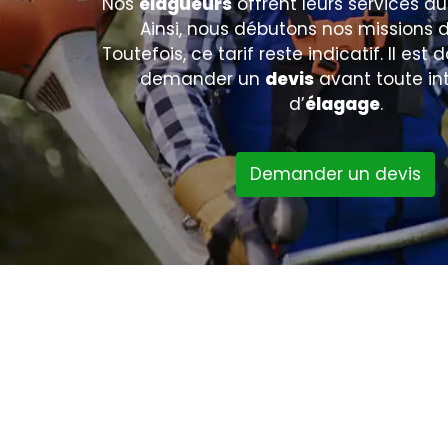
Nos
élagueurs
offrent leurs services a
Ainsi, nous débutons nos missions 
Toutefois, ce tarif reste indicatif. Il est
demander un
devis
avant toute in
d’
élagage
.
Demander un devis