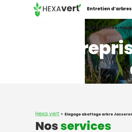
Aller
Entretien d’arbres
au
contenu
Qui sommes-nous
Entrepri
Hexa vert
»
Elagage abattage arbre Jasseron
Nos
services