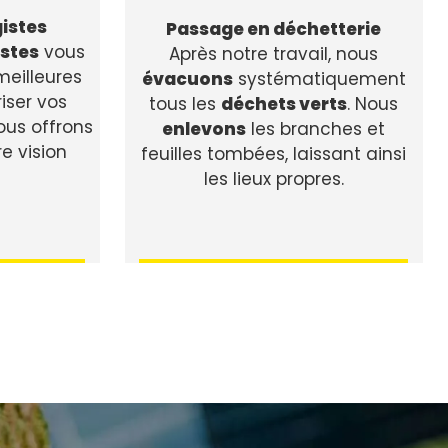
istes
Passage en déchetterie
stes
vous
Après notre travail, nous
meilleures
évacuons
systématiquement
riser vos
tous les
déchets verts
. Nous
nous offrons
enlevons
les branches et
re vision
feuilles tombées, laissant ainsi
les lieux propres.