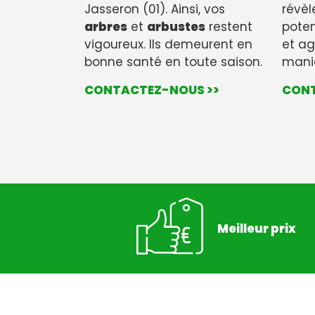
Jasseron (01). Ainsi, vos
révèl
arbres
et
arbustes
restent
potent
vigoureux. Ils demeurent en
et ag
bonne santé en toute saison.
maniè
CONTACTEZ-NOUS >>
CONT
Meilleur prix