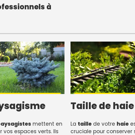
fessionnels à
ysagisme
Taille de haie
paysagistes
mettent en
La
taille
de votre
haie
e
r vos espaces verts. Ils
cruciale pour conserver 