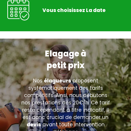
Vous choisissez La date
Elagage à
petit prix
Nos
élagueurs
proposent
systématiquement des tarifs
compétitifs. Ainsi, nous débutons
nos prestations dès 20€/h. Ce tarif
reste cependant à titre indicatif, il
est donc crucial de demander un
devis
avant toute intervention