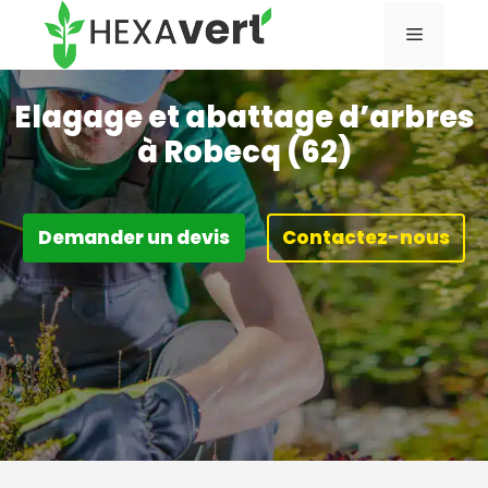
Aller
Menu
au
contenu
Elagage et abattage d’arbres
à Robecq (62)
Demander un devis
Contactez-nous