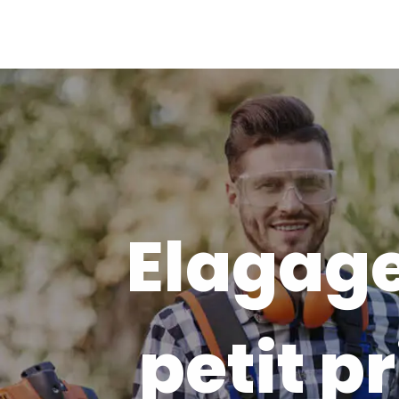
Elagage
petit pr