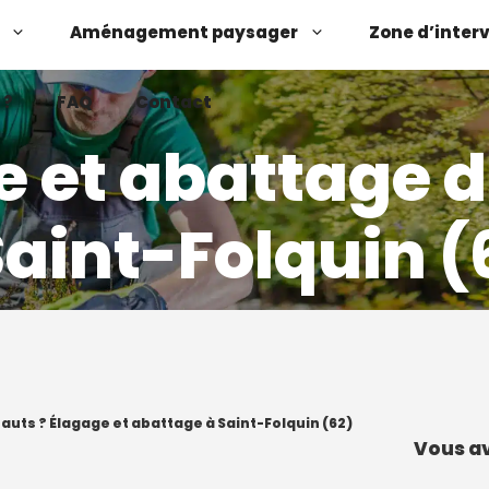
Aménagement paysager
Zone d’inter
 ?
FAQ
Contact
e et abattage d
Saint-Folquin (
Demander un devis
Contactez-nous
hauts ? Élagage et abattage à Saint-Folquin (62)
Vous av