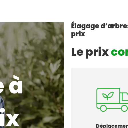
Élagage d’arbres
prix
Le prix
co
 à
ix
Déplaceme