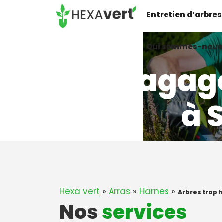
Aller
Entretien d’arbres
au
contenu
Qui sommes-nous
Elagag
à 
Hexa vert
»
Arras
»
Harnes
»
Arbres trop 
Nos
services