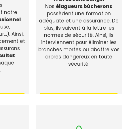
ns
Nos
élagueurs bûcherons
t notre
possèdent une formation
ssionnel
adéquate et une assurance. De
use,
plus, ils suivent à la lettre les
…). Ainsi,
normes de sécurité. Ainsi, ils
cement et
interviennent pour éliminer les
assurons
branches mortes ou abattre vos
sultat
arbres dangereux en toute
haque
sécurité.
.