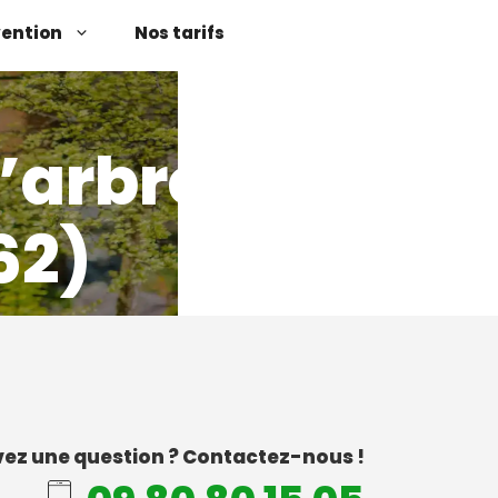
vention
Nos tarifs
’arbres
62)
ez une question ? Contactez-nous !