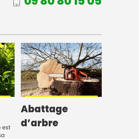
09 80 80 15 05
Abattage
d’arbre
e
est
sa