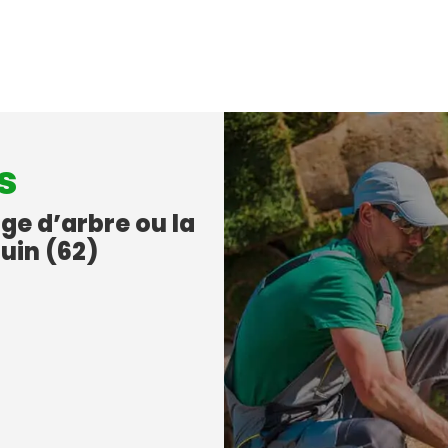
s
age d’arbre ou la
quin (62)