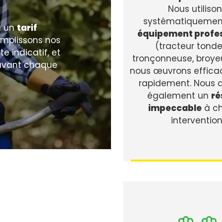
Nous utiliso
systématiquemen
à un
tarif
équipement profe
complissons nos
(tracteur tonde
e indicatif, et
tronçonneuse, broyeur
 avant chaque
nous œuvrons effica
rapidement. Nous 
également un
ré
impeccable
à c
intervention