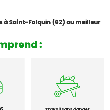
 à Saint-Folquin (62) au meilleur
mprend :
nt
Travail sans danger