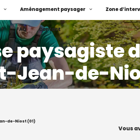
Aménagement paysager
Zone d’inter
 ?
FAQ
Contact
se paysagiste 
nt-Jean-de-Nios
Demander un devis
Contactez-nous
an-de-Niost (01)
Vous av