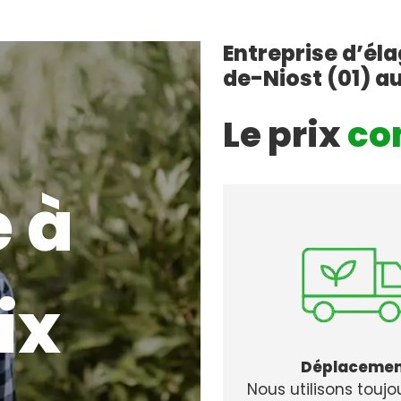
Entreprise d’él
de-Niost (01) au
Le prix
co
 à
ix
Déplaceme
Nous utilisons toujo