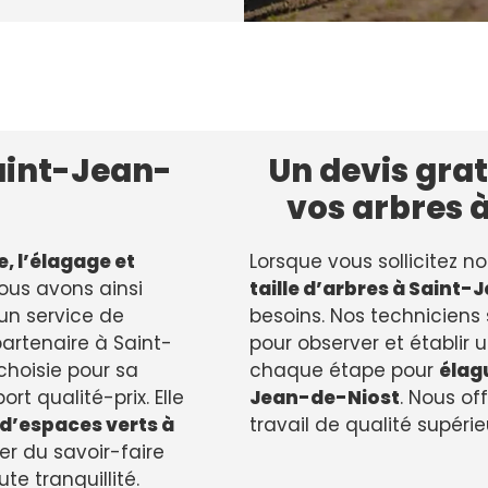
Saint-Jean-
Un devis grat
vos arbres 
le, l’élagage et
Lorsque vous sollicitez no
Nous avons ainsi
taille d’arbres à Saint
un service de
besoins. Nos techniciens
partenaire à Saint-
pour observer et établir u
 choisie pour sa
chaque étape pour
élagu
t qualité-prix. Elle
Jean-de-Niost
. Nous of
 d’espaces verts à
travail de qualité supérie
er du savoir-faire
e tranquillité.