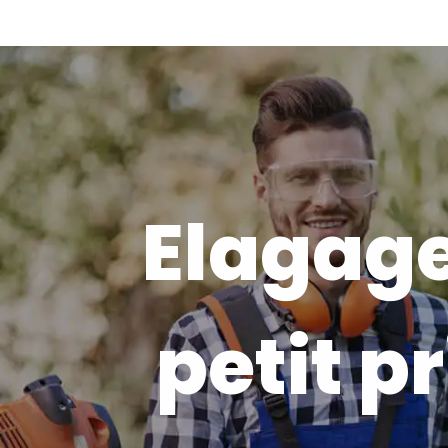
Elagage
petit pr