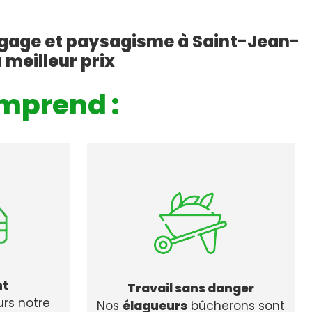
agage et paysagisme à Saint-Jean-
 meilleur prix
mprend :
nt
Travail sans danger
urs notre
Nos
élagueurs
bûcherons sont