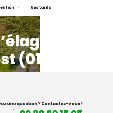
vention
Nos tarifs
d’élagage
t (01)
ez une question ? Contactez-nous !