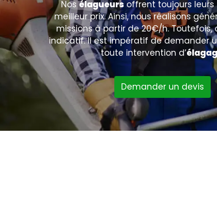
Nos
élagueurs
offrent toujours leurs
meilleur prix. Ainsi, nous réalisons gé
missions à partir de 20€/h. Toutefois, c
indicatif. Il est impératif de demander 
toute intervention d’
élaga
Demander un devis