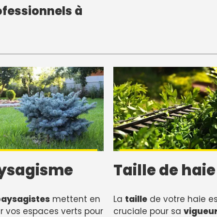
fessionnels à
ysagisme
Taille de haie
paysagistes
mettent en
La
taille
de votre haie es
r vos espaces verts pour
cruciale pour sa
vigueu