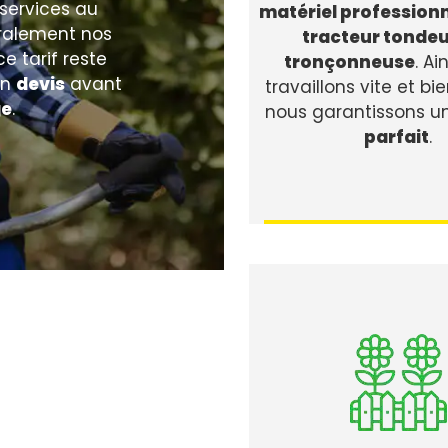
 services au
matériel profession
néralement nos
tracteur tonde
e tarif reste
tronçonneuse
. Ai
un
devis
avant
travaillons vite et bie
ge
.
nous garantissons u
parfait
.