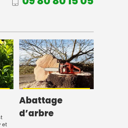
09 80 80 15 05
Abattage
d’arbre
t
r
et