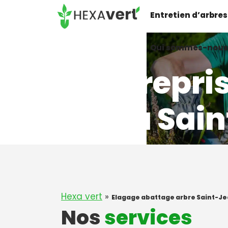
Aller
Entretien d’arbres
au
contenu
Qui sommes-nous
Entrepri
à Sai
Hexa vert
»
Elagage abattage arbre Saint-Je
Nos
services