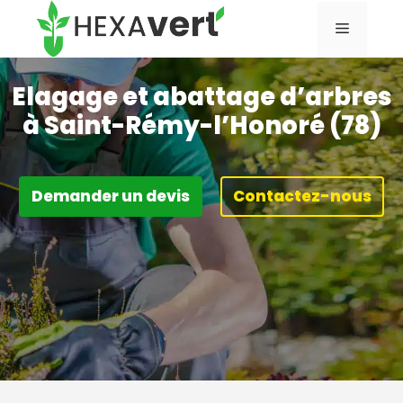
Aller
Menu
au
contenu
Elagage et abattage d’arbres
à Saint-Rémy-l’Honoré (78)
Demander un devis
Contactez-nous