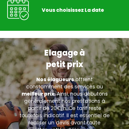
Vous choisissez La date
Elagage à
petit prix
Nos élagueurs
offrent
constamment des services au
meilleur prix
. Ainsi, nous débutons
généralement nos prestations à
partir de 20€/h. Ce tarif reste
toutefois indicatif. Il est essentiel de
réaliser un devis avant toute