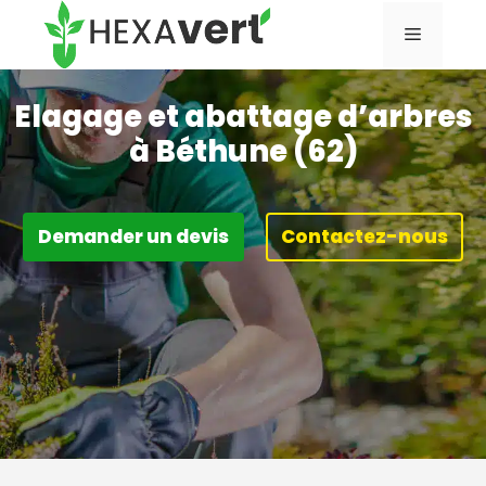
Aller
Menu
au
contenu
Elagage et abattage d’arbres
à Béthune (62)
Demander un devis
Contactez-nous