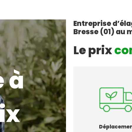
Entreprise d’él
Bresse (01) au m
Le prix
co
 à
ix
Déplaceme