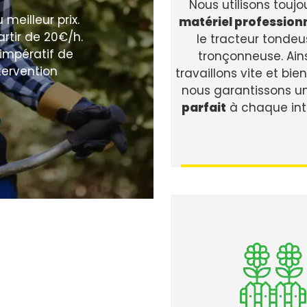
Nous utilisons toujo
 meilleur prix.
matériel profession
rtir de 20€/h.
le tracteur tondeu
t impératif de
tronçonneuse. Ains
tervention
travaillons vite et bien
nous garantissons u
parfait
à chaque int