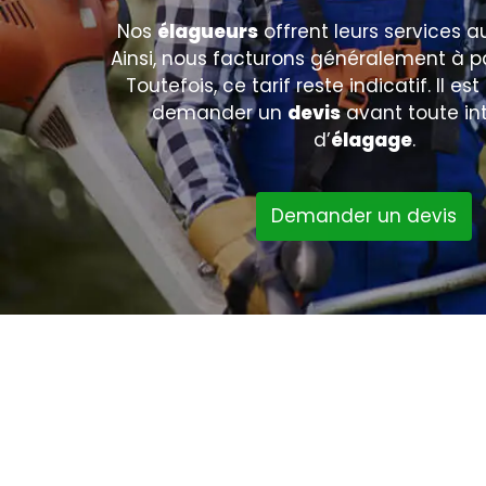
Nos
élagueurs
offrent leurs services au
Ainsi, nous facturons généralement à pa
Toutefois, ce tarif reste indicatif. Il es
demander un
devis
avant toute in
d’
élagage
.
Demander un devis