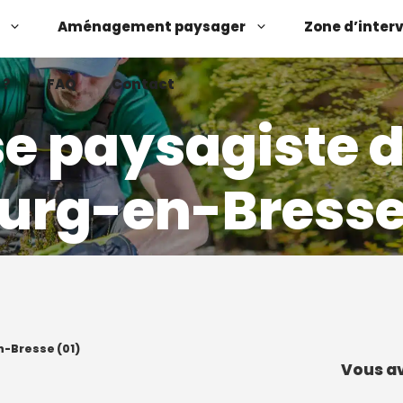
Aménagement paysager
Zone d’inter
 ?
FAQ
Contact
se paysagiste 
urg-en-Bresse
Demander un devis
Contactez-nous
n-Bresse (01)
Vous av