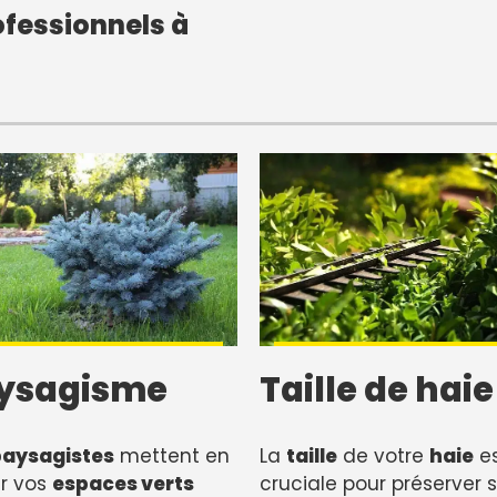
fessionnels à
ysagisme
Taille de haie
paysagistes
mettent en
La
taille
de votre
haie
e
r vos
espaces verts
cruciale pour préserver 