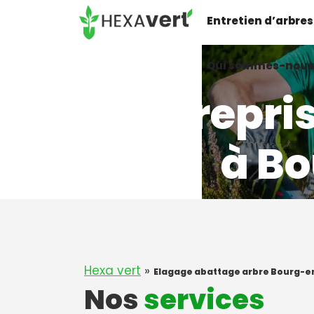
Aller
Entretien d’arbres
au
contenu
Qui sommes-nous
Entrepri
à Bo
Hexa vert
»
Elagage abattage arbre Bourg-e
Nos
services