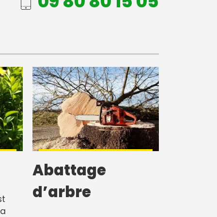
09 80 80 15 05
Abattage
d’arbre
st
sa