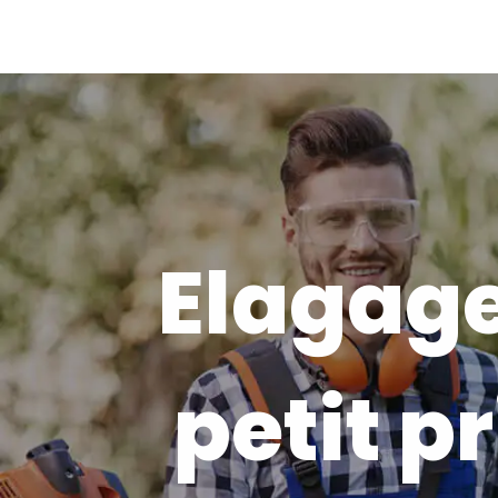
Elagage
petit pr