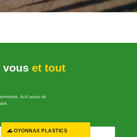
z vous
et tout
érimentés. Actif autour de
lité.
🌊 OYONNAX PLASTICS