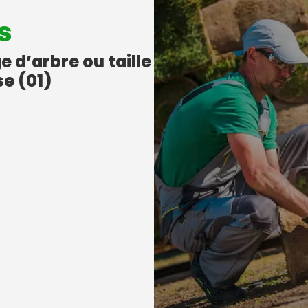
s
e d’arbre ou taille
e (01)