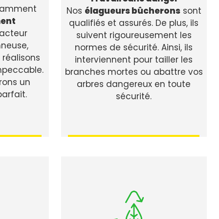
stamment
Nos
élagueurs bûcherons
sont
ent
qualifiés et assurés. De plus, ils
racteur
suivent rigoureusement les
nneuse,
normes de sécurité. Ainsi, ils
 réalisons
interviennent pour tailler les
impeccable.
branches mortes ou abattre vos
rons un
arbres dangereux en toute
arfait.
sécurité.