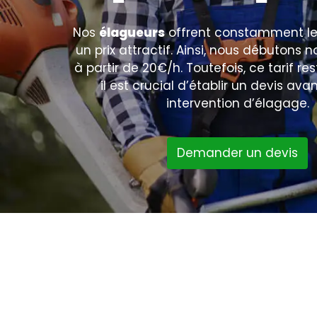
Nos
élagueurs
offrent constamment leu
un prix attractif. Ainsi, nous débutons 
à partir de 20€/h. Toutefois, ce tarif rest
il est crucial d’établir un devis av
intervention d’élagage.
Demander un devis