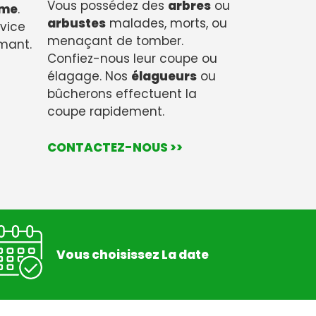
Vous possédez des
arbres
ou
sme
.
arbustes
malades, morts, ou
rvice
menaçant de tomber.
rmant.
Confiez-nous leur coupe ou
élagage. Nos
élagueurs
ou
bûcherons effectuent la
coupe rapidement.
CONTACTEZ-NOUS >>
Vous choisissez La date