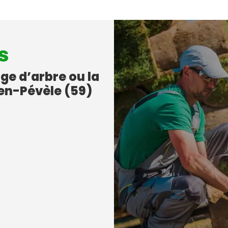
s
age d’arbre ou la
-en-Pévèle (59)