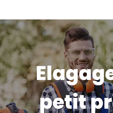
Elagage
petit pr