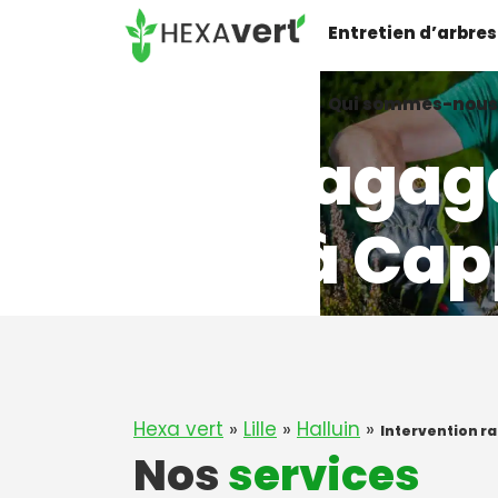
Aller
Entretien d’arbres
au
contenu
Qui sommes-nous
Elagag
à Cap
Hexa vert
»
Lille
»
Halluin
»
Intervention r
Nos
services