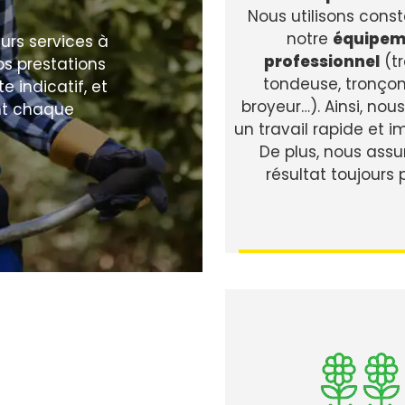
Nous utilisons con
notre
équipem
rs services à
professionnel
(t
nos prestations
tondeuse, tronço
e indicatif, et
broyeur…). Ainsi, nous
ant chaque
un travail rapide et 
De plus, nous assu
résultat toujours p