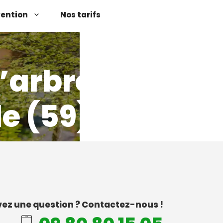
vention
Nos tarifs
’arbres
e (59)
ez une question ? Contactez-nous !