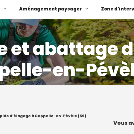
Aménagement paysager
Zone d’inter
 ?
FAQ
Contact
e et abattage d
pelle-en-Pévèl
Demander un devis
Contactez-nous
apide d’élagage à Cappelle-en-Pévèle (59)
Vous av