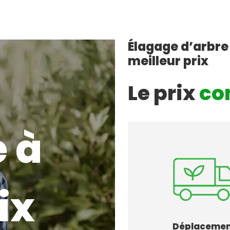
Élagage d’arbre
meilleur prix
Le prix
co
 à
ix
Déplaceme