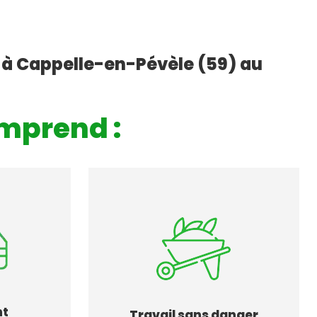
 à Cappelle-en-Pévèle (59) au
mprend :
nt
Travail sans danger