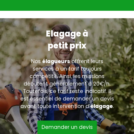
Elagage à
petit prix
Nos
élagueurs
offrent leurs
services à un tarif toujours
compétitif. Ainsi, les missions
débutent généralement à 20€/h.
Toutefois, ce tarif reste indicatif. Il
est essentiel de demander un devis
avant toute intervention d’
élagage
.
Demander un devis