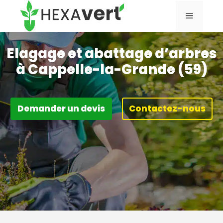
Aller
Menu
au
contenu
Elagage et abattage d’arbres
à Cappelle-la-Grande (59)
Demander un devis
Contactez-nous