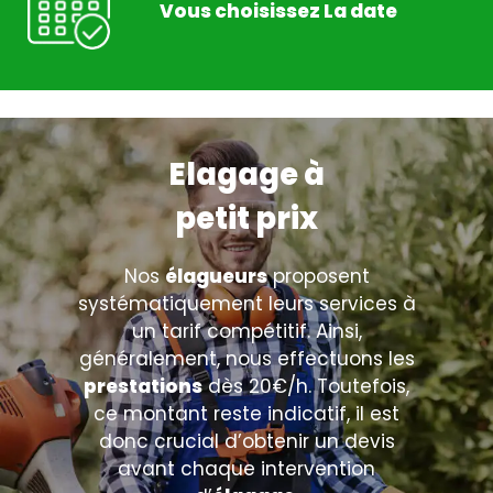
Vous choisissez La date
Elagage à
petit prix
Nos
élagueurs
proposent
systématiquement leurs services à
un tarif compétitif. Ainsi,
généralement, nous effectuons les
prestations
dès 20€/h. Toutefois,
ce montant reste indicatif, il est
donc crucial d’obtenir un devis
avant chaque intervention