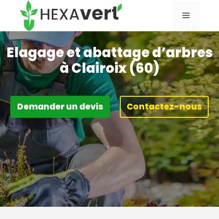
Aller
Menu
au
contenu
Elagage et abattage d’arbres
à Clairoix (60)
Demander un devis
Contactez-nous