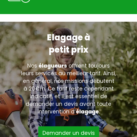
Elagage à
petit prix
Nos
élagueurs
offrent toujours
leurs services au meilleur tarif. Ainsi,
en général, nos missions débutent
à 20€/h. Ce tarif reste cependant
indicatif, et il est essentiel de
demander un devis avant toute
intervention d’
élagage
.
Demander un devis