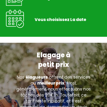
Vous choisissez La date
Elagage à
petit prix
Nos
élagueurs
offrent des services
au
meilleur prix
. Ainsi,
généralement, nous effectuons nos
tâches dès 20€/h. Toutefois, ce
tarif reste indicatif, et il est