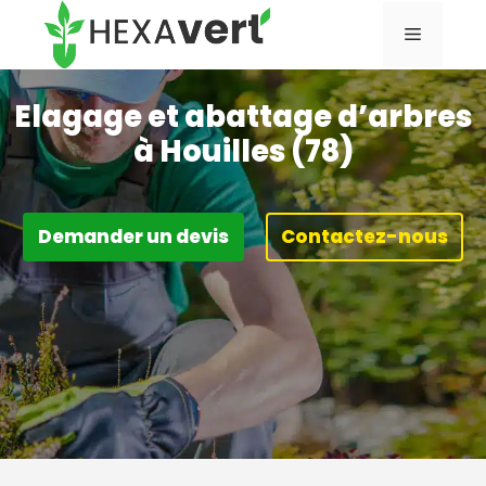
Aller
Menu
au
contenu
Elagage et abattage d’arbres
à Houilles (78)
Demander un devis
Contactez-nous