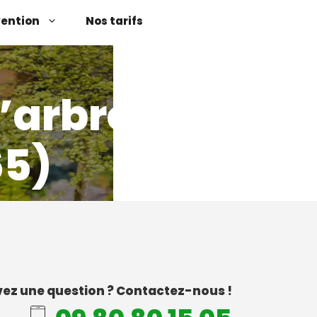
vention
Nos tarifs
’arbres
65)
ez une question ? Contactez-nous !