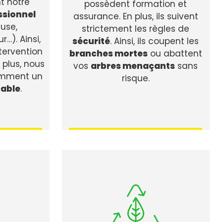
t notre
possèdent formation et
ssionnel
assurance. En plus, ils suivent
use,
strictement les règles de
…). Ainsi,
sécurité
. Ainsi, ils coupent les
tervention
branches mortes
ou abattent
 plus, nous
vos
arbres menaçants
sans
amment un
risque.
cable
.