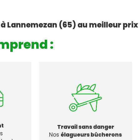
 à Lannemezan (65) au meilleur prix
mprend :
nt
Travail sans danger
ns
Nos
élagueurs bûcherons