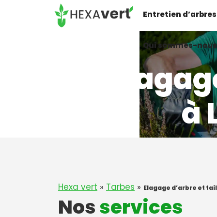
Aller
Entretien d’arbres
au
contenu
Qui sommes-nous
Elagag
à 
Hexa vert
»
Tarbes
»
Elagage d’arbre et ta
Nos
services