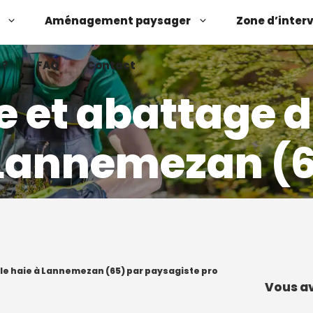
Aménagement paysager
Zone d’inter
 ?
FAQ
Contact
e et abattage d
Lannemezan (
Demander un devis
Contactez-nous
ille haie à Lannemezan (65) par paysagiste pro
Vous av