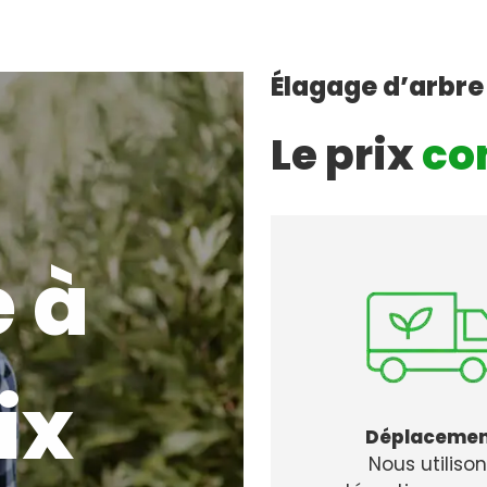
Élagage d’arbre
Le prix
co
 à
ix
Déplaceme
Nous utiliso