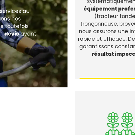
systématiquemen
équipement profe
 services au
(tracteur tonde
çons nos
tronçonneuse, broyeur
te toutefois
nous assurons une in
un
devis
avant
rapide et efficace. De
.
garantissons const
résultat impec