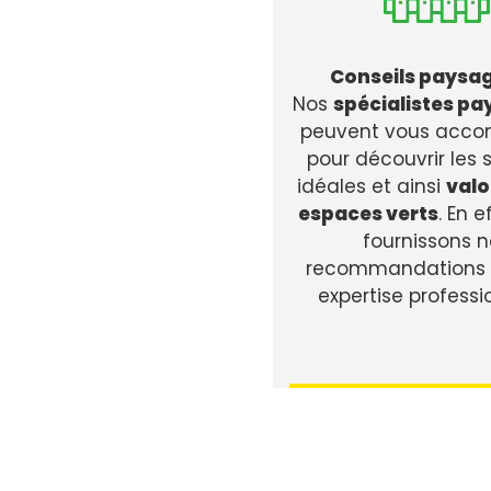
Conseils paysag
Nos
spécialistes pa
peuvent vous acc
pour découvrir les 
idéales et ainsi
valo
espaces verts
. En e
fournissons n
recommandations e
expertise professi