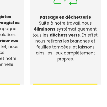
istes
Passage en déchetterie
ysagistes
Suite à notre travail, nous
ompagner
éliminons
systématiquement
solutions
tous les
déchets verts
. En effet,
riser vos
nous retirons les branches et
ffet, nous
feuilles tombées, et laissons
os
ainsi les lieux complètement
t notre
propres.
onnelle.