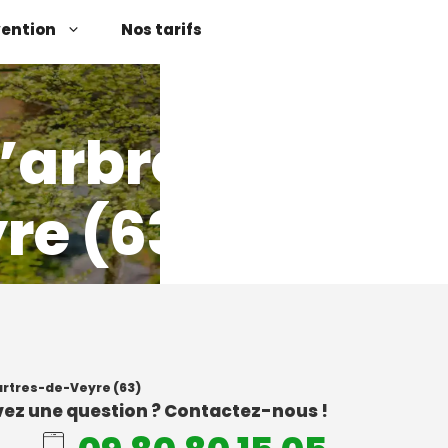
vention
Nos tarifs
’arbres
re (63)
artres-de-Veyre (63)
ez une question ? Contactez-nous !