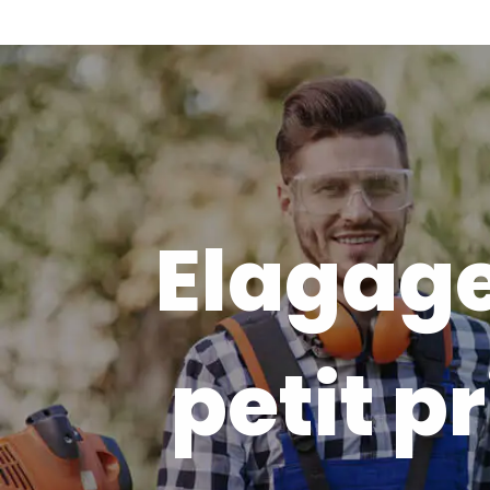
Elagage
petit pr