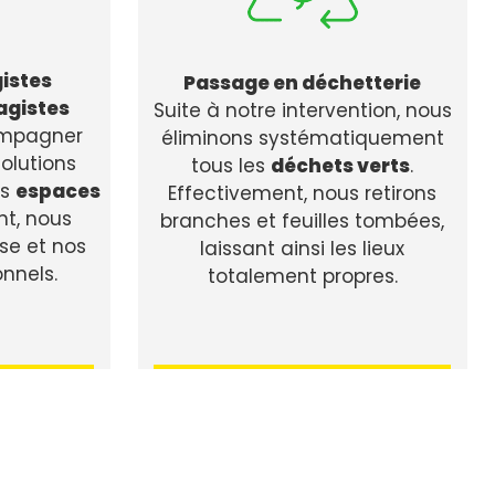
istes
Passage en déchetterie
agistes
Suite à notre intervention, nous
ompagner
éliminons systématiquement
solutions
tous les
déchets verts
.
os
espaces
Effectivement, nous retirons
nt, nous
branches et feuilles tombées,
ise et nos
laissant ainsi les lieux
onnels.
totalement propres.