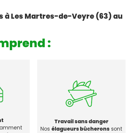
s à Les Martres-de-Veyre (63) au
mprend :
nt
Travail sans danger
stamment
Nos
élagueurs bûcherons
sont