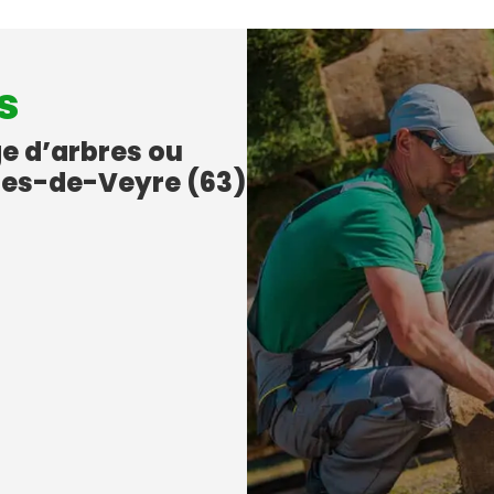
s
ge d’arbres ou
tres-de-Veyre (63)