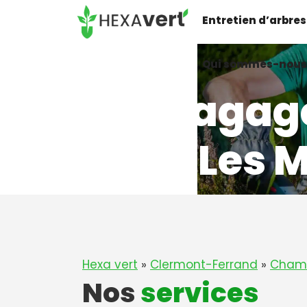
Aller
Entretien d’arbres
au
contenu
Qui sommes-nous
Elagag
à Les 
Hexa vert
»
Clermont-Ferrand
»
Chama
Nos
services