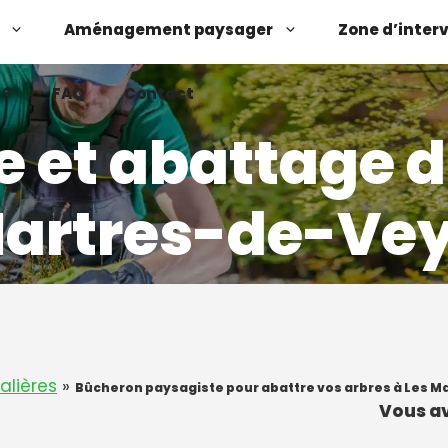
Aménagement paysager
Zone d’inter
 ?
FAQ
Contact
e et abattage d
Martres-de-Vey
Demander un devis
Contactez-nous
lières
»
Bûcheron paysagiste pour abattre vos arbres à Les M
Vous av