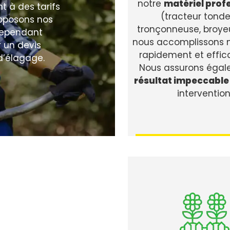
notre
matériel prof
 à des tarifs
(tracteur tonde
roposons nos
tronçonneuse, broyeur
 cependant
nous accomplissons 
ir un devis
rapidement et effi
d’élagage.
Nous assurons égal
résultat impeccable
intervention