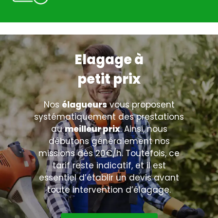
Elagage à
petit prix
Nos
élagueurs
vous proposent
systématiquement des prestations
au
meilleur prix
. Ainsi, nous
débutons généralement nos
missions dès 20€/h. Toutefois, ce
tarif reste indicatif, et il est
essentiel d’établir un devis avant
toute intervention d’élagage.