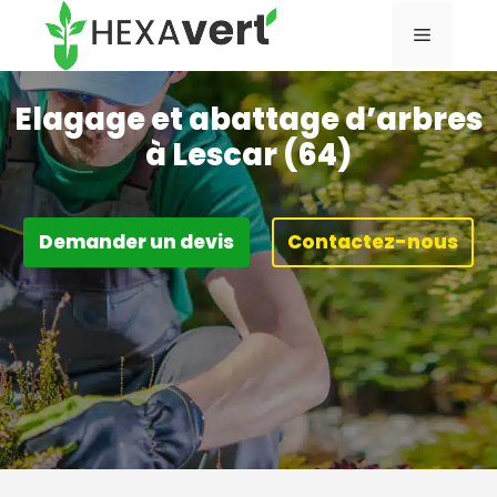
Aller
Menu
au
contenu
Elagage et abattage d’arbres
à Lescar (64)
Demander un devis
Contactez-nous