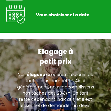
Vous choisissez La date
Elagage à
petit prix
Nos
élagueurs
opèrent toujours au
tarif le plus compétitif. Ainsi,
généralement, nous accomplissons
nos tâches dès 20€/h. Ce tarif
reste cependant indicatif, et il est
essentiel de demander un devis