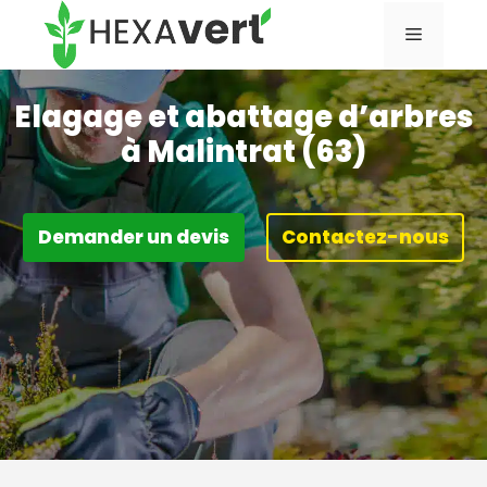
Aller
Menu
au
contenu
Elagage et abattage d’arbres
à Malintrat (63)
Demander un devis
Contactez-nous