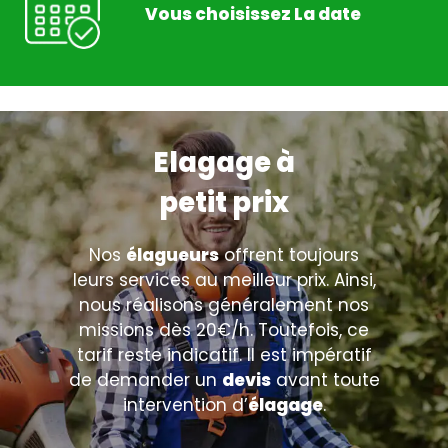
Vous choisissez La date
Elagage à
petit prix
Nos
élagueurs
offrent toujours
leurs services au meilleur prix. Ainsi,
nous réalisons généralement nos
missions dès 20€/h. Toutefois, ce
tarif reste indicatif. Il est impératif
de demander un
devis
avant toute
intervention d’
élagage
.