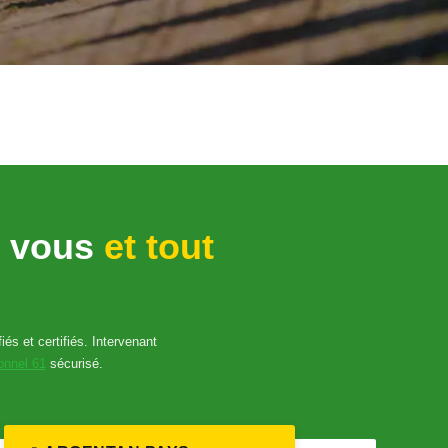
z vous
et tout
és et certifiés. Intervenant
onnel 61
sécurisé.