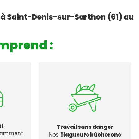
 à Saint-Denis-sur-Sarthon (61) au
mprend :
nt
Travail sans danger
stamment
Nos
élagueurs bûcherons