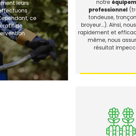
notre
équipem
ement leurs
professionnel
(t
 effectuons
tondeuse, tronço
Cependant, ce
broyeur…). Ainsi, no
pératif de
rapidement et effica
ervention
même, nous assur
résultat impecc