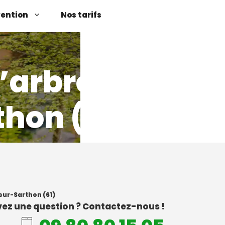
vention
Nos tarifs
’arbres
hon (61)
sur-Sarthon (61)
ez une question ? Contactez-nous !