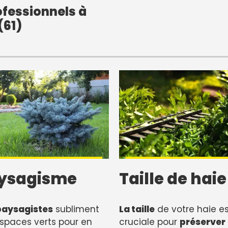
fessionnels à
(61)
ysagisme
Taille de haie
paysagistes
subliment
La taille
de votre haie es
spaces verts pour en
cruciale pour
préserver