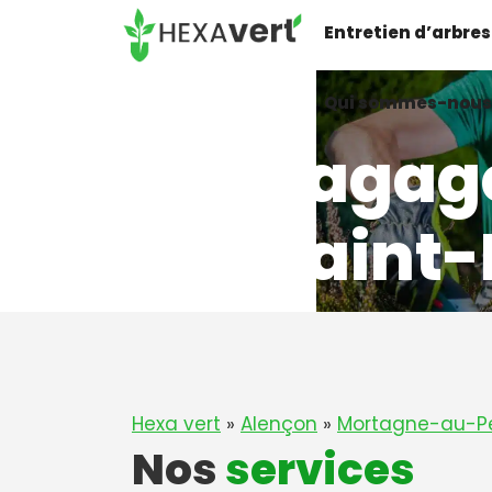
Aller
Entretien d’arbres
au
contenu
Qui sommes-nous
Elagag
à Saint-
Hexa vert
»
Alençon
»
Mortagne-au-P
Nos
services