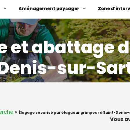
Aménagement paysager
Zone d’inter
 ?
FAQ
Contact
e et abattage d
Denis-sur-Sart
Demander un devis
Contactez-nous
erche
»
Élagage sécurisé par élagueur grimpeur à Saint-Denis-
Vous av