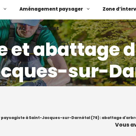
Aménagement paysager
Zone d’inter
 ?
FAQ
Contact
e et abattage d
acques-sur-Dar
Demander un devis
Contactez-nous
 paysagiste à Saint-Jacques-sur-Darnétal (76) : abattage d'arbr
Vous av