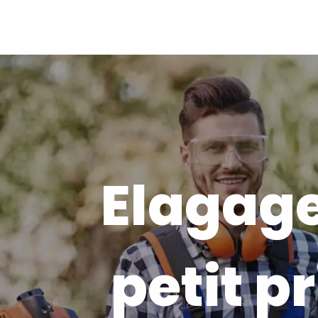
Elagage
petit pr