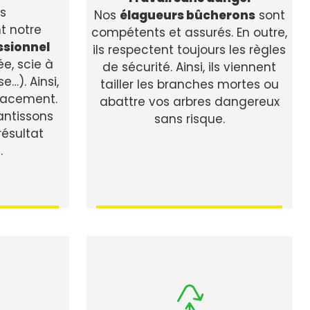
ns
Nos
élagueurs bûcherons
sont
t notre
compétents et assurés. En outre,
ssionnel
ils respectent toujours les règles
e, scie à
de sécurité. Ainsi, ils viennent
…). Ainsi,
tailler les branches mortes ou
icacement.
abattre vos arbres dangereux
ntissons
sans risque.
ésultat
.