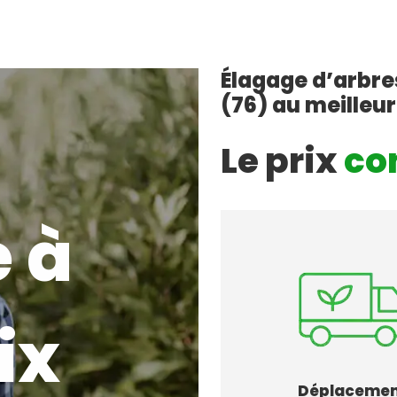
Élagage d’arbr
(76) au meilleur
Le prix
co
 à
ix
Déplaceme