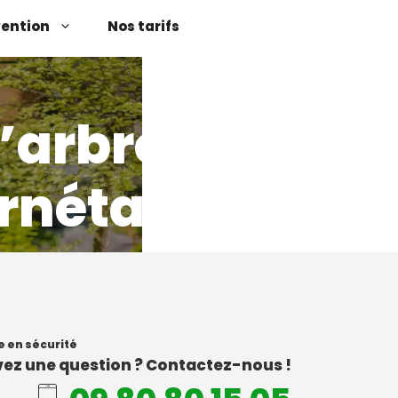
vention
Nos tarifs
’arbres
nétal (76)
e en sécurité
ez une question ? Contactez-nous !