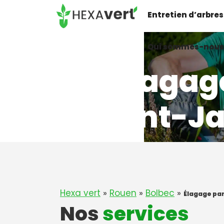
Aller
Entretien d’arbres
au
contenu
Qui sommes-nous
Elagag
à Saint-J
Hexa vert
»
Rouen
»
Bolbec
»
Élagage par
Nos
services