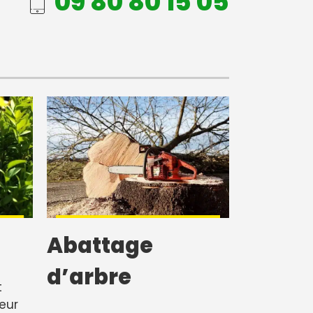
09 80 80 15 05
Abattage
d’arbre
t
leur