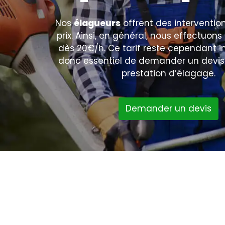
Nos
élagueurs
offrent des interventio
prix. Ainsi, en général, nous effectuon
dès 20€/h. Ce tarif reste cependant ind
donc essentiel de demander un devis
prestation d’élagage.
Demander un devis