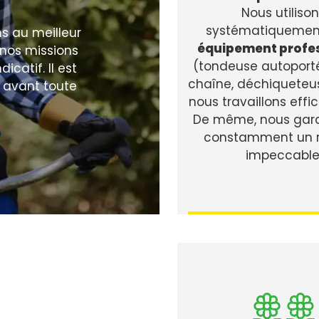
Nous utiliso
systématiquemen
ns au meilleur
équipement profe
s nos missions
(tondeuse autoporté
icatif. Il est
chaîne, déchiqueteuse
 avant toute
nous travaillons eff
De même, nous gara
constamment un r
impeccable