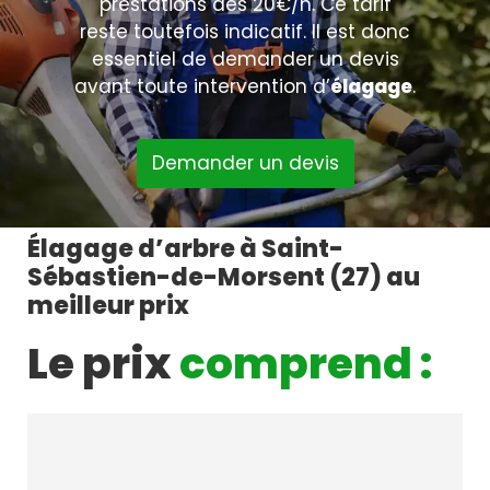
prestations dès 20€/h. Ce tarif
reste toutefois indicatif. Il est donc
essentiel de demander un devis
avant toute intervention d’
élagage
.
Demander un devis
Élagage d’arbre à Saint-
Sébastien-de-Morsent (27) au
meilleur prix
Le prix
comprend :