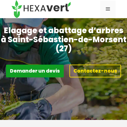
Aller
Menu
au
contenu
Elagage et abattage d’arbres
à Saint-Sébastien-de-Morsent
(27)
Demander un devis
Contactez-nous