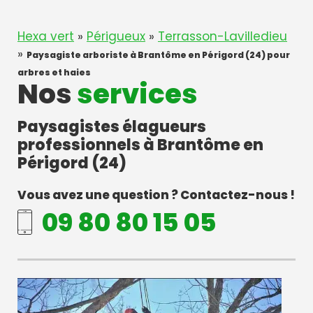
Hexa vert
»
Périgueux
»
Terrasson-Lavilledieu
»
Paysagiste arboriste à Brantôme en Périgord (24) pour
arbres et haies
Nos
services
Paysagistes élagueurs
professionnels à Brantôme en
Périgord (24)
Vous avez une question ? Contactez-nous !
09 80 80 15 05