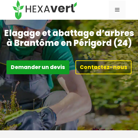
Aller
Menu
au
contenu
Elagage et abattage d’arbres
à Brantôme en Périgord (24)
Demander un devis
Contactez-nous