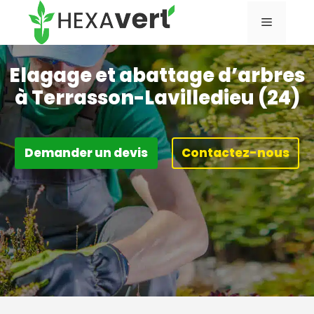
Aller
Menu
au
contenu
Elagage et abattage d’arbres
à Terrasson-Lavilledieu (24)
Demander un devis
Contactez-nous