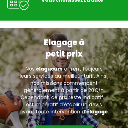
Vous choisissez La date
Elagage à
petit prix
Nos
élagueurs
offrent toujours
leurs services au meilleur tarif. Ainsi,
nos missions commencent
généralement à partir de 20€/h.
Cependant, ce prix reste indicatif. Il
est impératif d’établir un devis
avant toute intervention d’
élagage
.