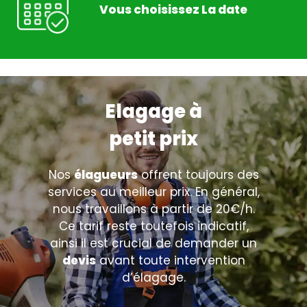
Vous choisissez La date
Elagage à
petit prix
Nos
élagueurs
offrent toujours des
services au meilleur prix. En général,
nous travaillons à partir de 20€/h.
Ce tarif reste toutefois indicatif,
ainsi il est crucial de demander un
devis
avant toute intervention
d’élagage.