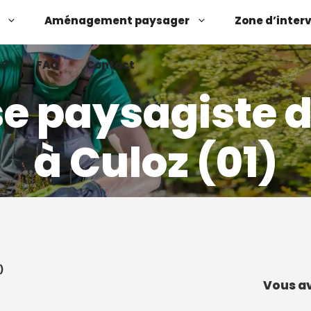
Aménagement paysager
Zone d’inter
 ?
FAQ
Contact
se paysagiste 
à Culoz (01)
Demander un devis
Contactez-nous
)
Vous av