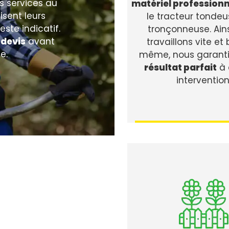
s services au
matériel professionn
lisent leurs
le tracteur tondeu
este indicatif.
tronçonneuse. Ains
n
devis
avant
travaillons vite et 
e.
même, nous garanti
résultat parfait
à 
intervention