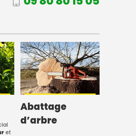
09 80 80 15 05
Abattage
d’arbre
cial
ur
et