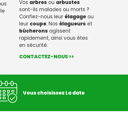
Vos
arbres
ou
arbustes
nous
sont-ils malades ou morts ?
lle
Confiez-nous leur
élagage
ou
leur
coupe
. Nos
élagueurs
et
bûcherons
agissent
rapidement, ainsi vous êtes
en sécurité.
CONTACTEZ-NOUS >>
Vous choisissez La date