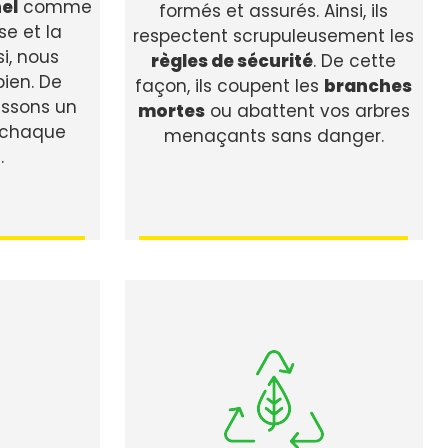
el
comme
formés et assurés. Ainsi, ils
se et la
respectent scrupuleusement les
i, nous
règles de sécurité
. De cette
bien. De
façon, ils coupent les
branches
ssons un
mortes
ou abattent vos arbres
chaque
menaçants sans danger.
.