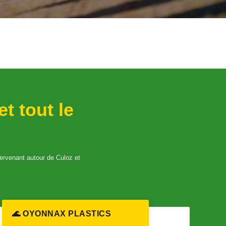
et tout le
ntervenant autour de Culoz et
🌊 OYONNAX PLASTICS