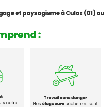
agage et paysagisme à Culoz (01) au
mprend :
nt
Travail sans danger
urs notre
Nos
élagueurs
bûcherons sont