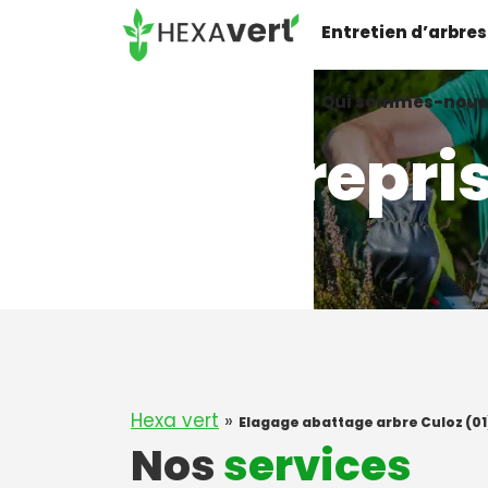
Aller
Entretien d’arbres
au
contenu
Qui sommes-nous
Entrepri
Hexa vert
»
Elagage abattage arbre Culoz (01
Nos
services