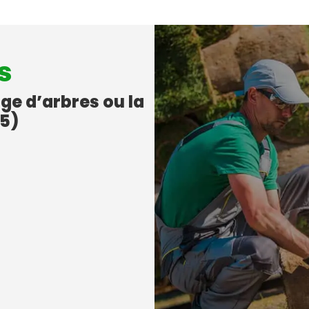
s
age d’arbres ou la
65)