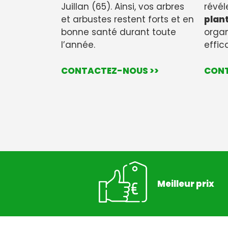
Juillan (65). Ainsi, vos arbres
révéle
et arbustes restent forts et en
plan
bonne santé durant toute
organ
l’année.
effi
CONTACTEZ-NOUS >>
CONT
Meilleur prix