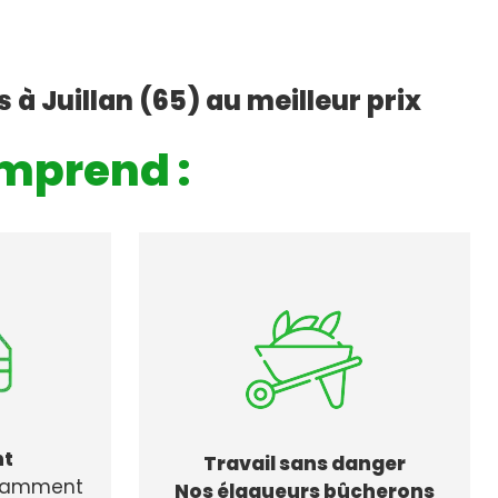
 à Juillan (65) au meilleur prix
mprend :
nt
Travail sans danger
stamment
Nos élagueurs bûcherons