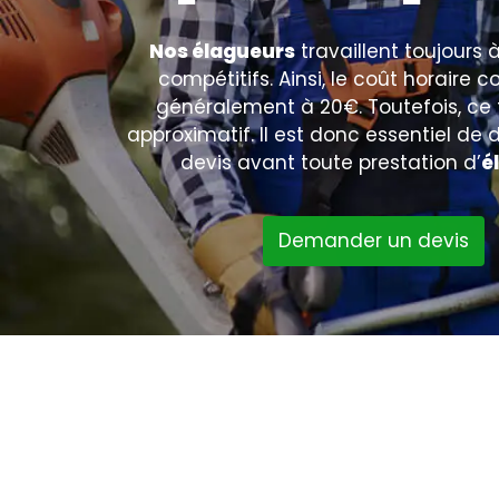
Nos élagueurs
travaillent toujours à
compétitifs. Ainsi, le coût horair
généralement à 20€. Toutefois, ce t
approximatif. Il est donc essentiel d
devis avant toute prestation d’
é
Demander un devis