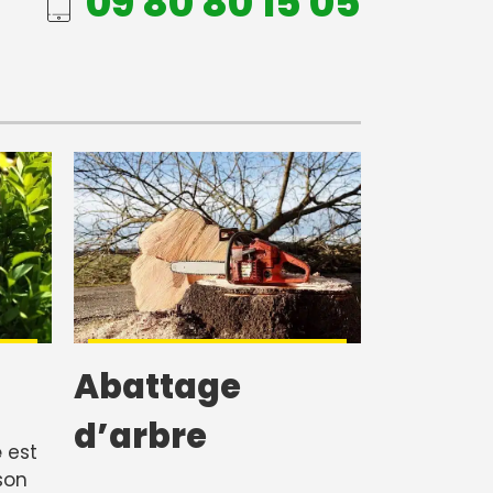
09 80 80 15 05
Abattage
d’arbre
e
est
son