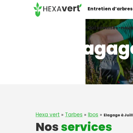
Aller
Entretien d’arbres
au
contenu
Qui sommes-nous
Elagag
Hexa vert
»
Tarbes
»
Ibos
»
Elagage à Juill
Nos
services