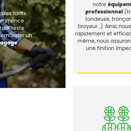
notre
équipem
professionnel
(t
 des tarifs
tondeuse, tronço
e commence
broyeur…). Ainsi, no
arif reste
rapidement et effica
e demander un
même, nous assurons
lagage
.
une finition impe