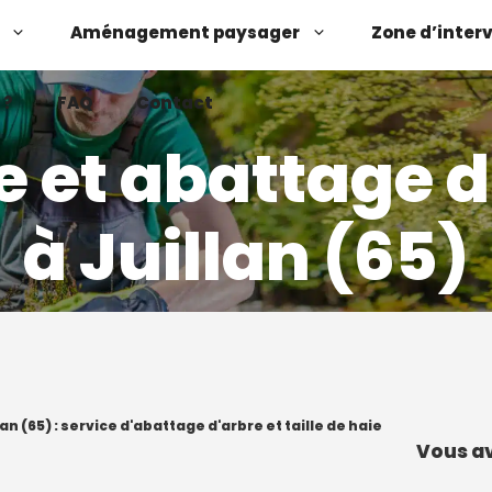
Aménagement paysager
Zone d’inter
 ?
FAQ
Contact
e et abattage d
à Juillan (65)
Demander un devis
Contactez-nous
an (65) : service d'abattage d'arbre et taille de haie
Vous av