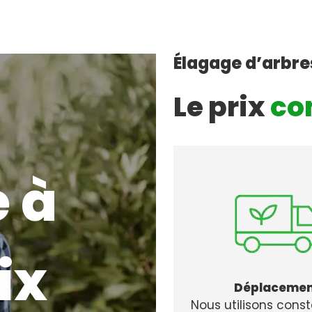
Élagage d’arbres
Le prix
co
 à
ix
Déplaceme
Nous utilisons con