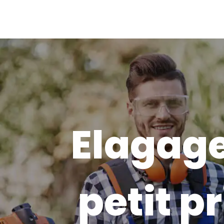
Elagage
petit pr