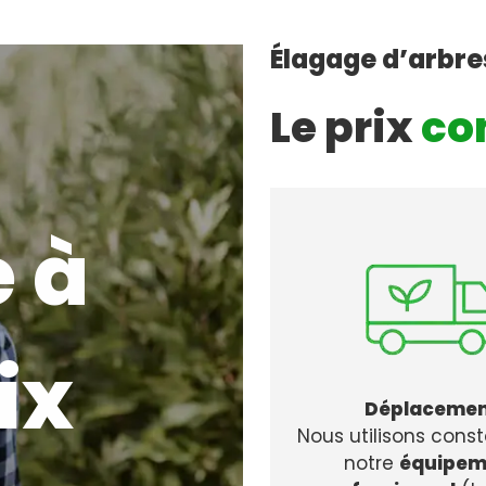
Élagage d’arbre
Le prix
co
 à
ix
Déplaceme
Nous utilisons con
notre
équipem