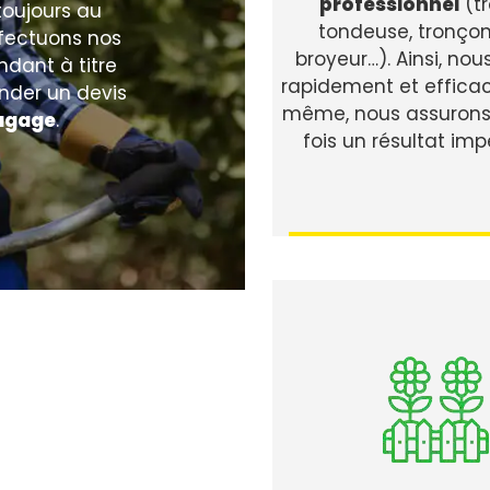
professionnel
(t
toujours au
tondeuse, tronço
effectuons nos
broyeur…). Ainsi, no
ndant à titre
rapidement et effica
ander un devis
même, nous assuron
agage
.
fois un résultat im