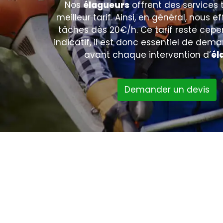
Nos
élagueurs
offrent des services 
meilleur tarif. Ainsi, en général, nous 
tâches dès 20€/h. Ce tarif reste cepe
indicatif, il est donc essentiel de dem
avant chaque intervention d’
él
Demander un devis