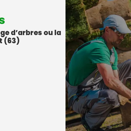
s
age d’arbres ou la
t (63)