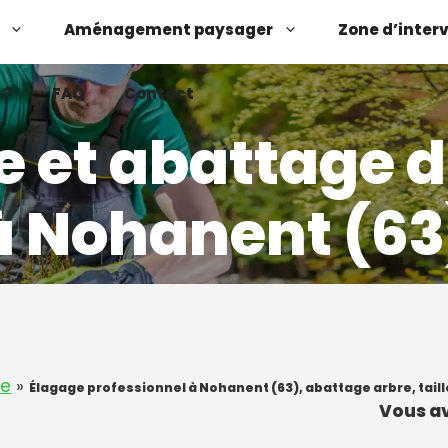
Aménagement paysager
Zone d’inter
 ?
FAQ
Contact
e et abattage d
à Nohanent (63
Demander un devis
Contactez-nous
re
»
Élagage professionnel à Nohanent (63), abattage arbre, taill
Vous av