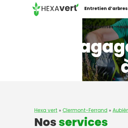
Aller
Entretien d’arbres
au
contenu
Qui sommes-nous
Elagag
Hexa vert
»
Clermont-Ferrand
»
Aubiè
Nos
services