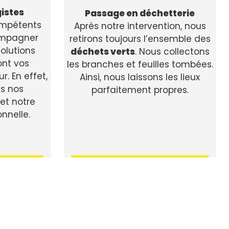
istes
Passage en déchetterie
mpétents
Après notre intervention, nous
ompagner
retirons toujours l’ensemble des
solutions
déchets verts
. Nous collectons
ont vos
les branches et feuilles tombées.
r. En effet,
Ainsi, nous laissons les lieux
ns nos
parfaitement propres.
t notre
onnelle.